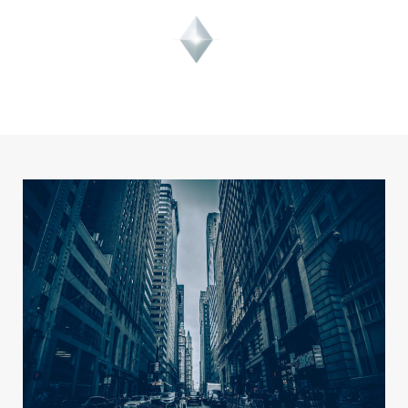
跳
Post
MAIN
至
navigation
MENU
内
容